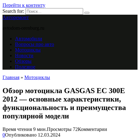
Перейти к контенту
Search for:
Авторемонт
avtodom-orenburg.ru
Автомобили
Вопросы про авто
Мотоциклы
Новости
Обзоры
Полезное
Главная
»
Мотоциклы
Обзор мотоцикла GASGAS EC 300E
2012 — основные характеристики,
функциональность и преимущества
популярной модели
Время чтения
9 мин.
Просмотры
72
Комментарии
0
Опубликовано
12.03.2024