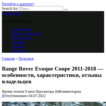
Перейти к контенту
Search for:
Авторемонт
avtodom-orenburg.ru
Автомобили
Вопросы про авто
Мотоциклы
Новости
Обзоры
Полезное
Главная
»
Полезное
Range Rover Evoque Coupe 2011-2018 —
особенности, характеристики, отзывы
владельцев
Время чтения
9 мин.
Просмотры
84
Комментарии
0
Опубликовано
04.07.2022