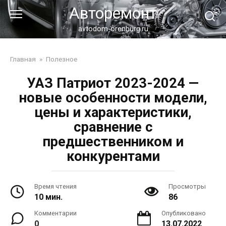
Перейти
Авторемонт
к
контенту
avtodom-orenburg.ru
Главная
»
Полезное
УАЗ Патриот 2023-2024 —
новые особенности модели,
цены и характеристики,
сравнение с
предшественником и
конкурентами
Время чтения
Просмотры
10 мин.
86
Комментарии
Опубликовано
0
13.07.2022