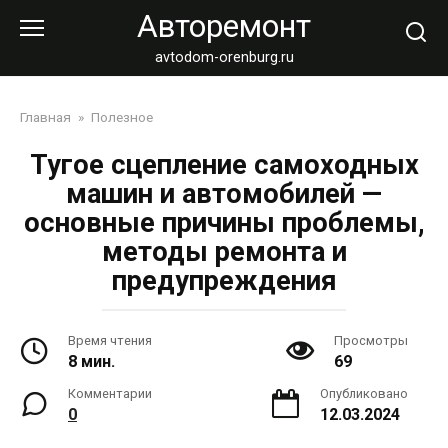
Перейти
Авторемонт
к
контенту
avtodom-orenburg.ru
Главная
»
Полезное
Тугое сцепление самоходных
машин и автомобилей —
основные причины проблемы,
методы ремонта и
предупреждения
Время чтения
Просмотры
8 мин.
69
Комментарии
Опубликовано
0
12.03.2024