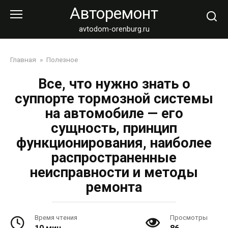
Перейти
Авторемонт
к
контенту
avtodom-orenburg.ru
Главная
»
Полезное
Все, что нужно знать о
суппорте тормозной системы
на автомобиле — его
сущность, принцип
функционирования, наиболее
распространенные
неисправности и методы
ремонта
Время чтения
Просмотры