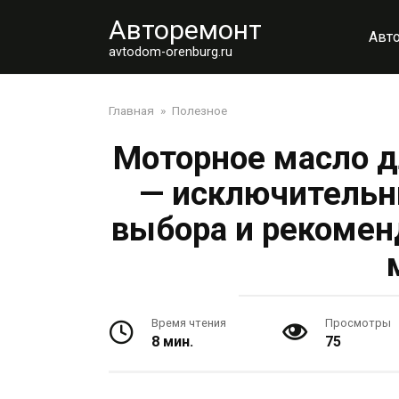
Перейти
Авторемонт
к
Авт
контенту
avtodom-orenburg.ru
Главная
»
Полезное
Моторное масло д
— исключительн
выбора и рекомен
Время чтения
Просмотры
8 мин.
75