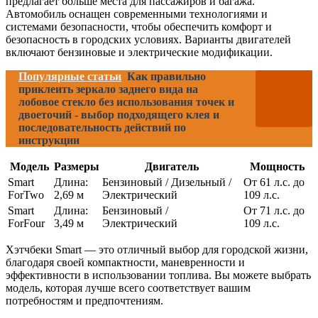
предлагает больше места для пассажиров и багажа.
Автомобиль оснащен современными технологиями и
системами безопасности, чтобы обеспечить комфорт и
безопасность в городских условиях. Варианты двигателей
включают бензиновые и электрические модификации.
Популярные статьи
Как правильно
приклеить зеркало заднего вида на
лобовое стекло без использования точек и
двоеточий - выбор подходящего клея и
последовательность действий по
инструкции
Модель
Размеры
Двигатель
Мощность
Smart
Длина:
Бензиновый / Дизельный /
От 61 л.с. до
ForTwo
2,69 м
Электрический
109 л.с.
Smart
Длина:
Бензиновый /
От 71 л.с. до
ForFour
3,49 м
Электрический
109 л.с.
Хэтчбеки Smart — это отличный выбор для городской жизни,
благодаря своей компактности, маневренности и
эффективности в использовании топлива. Вы можете выбрать
модель, которая лучше всего соответствует вашим
потребностям и предпочтениям.