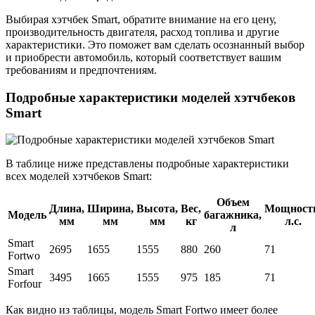
Выбирая хэтчбек Smart, обратите внимание на его цену,
производительность двигателя, расход топлива и другие
характеристики. Это поможет вам сделать осознанный выбор
и приобрести автомобиль, который соответствует вашим
требованиям и предпочтениям.
Подробные характеристики моделей хэтчбеков
Smart
В таблице ниже представлены подробные характеристики
всех моделей хэтчбеков Smart:
Объем
Длина,
Ширина,
Высота,
Вес,
Мощность
Модель
багажника,
мм
мм
мм
кг
л.с.
л
Smart
2695
1655
1555
880
260
71
Fortwo
Smart
3495
1665
1555
975
185
71
Forfour
Как видно из таблицы, модель Smart Fortwo имеет более