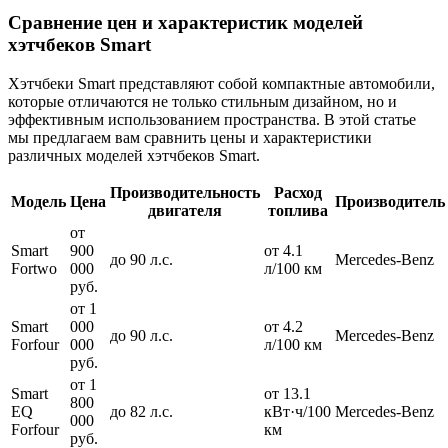
Сравнение цен и характеристик моделей
хэтчбеков Smart
Хэтчбеки Smart представляют собой компактные автомобили,
которые отличаются не только стильным дизайном, но и
эффективным использованием пространства. В этой статье
мы предлагаем вам сравнить цены и характеристики
различных моделей хэтчбеков Smart.
Производительность
Расход
Модель
Цена
Производитель
двигателя
топлива
от
Smart
900
от 4.1
до 90 л.с.
Mercedes-Benz
Fortwo
000
л/100 км
руб.
от 1
Smart
000
от 4.2
до 90 л.с.
Mercedes-Benz
Forfour
000
л/100 км
руб.
от 1
Smart
от 13.1
800
EQ
до 82 л.с.
кВт·ч/100
Mercedes-Benz
000
Forfour
км
руб.