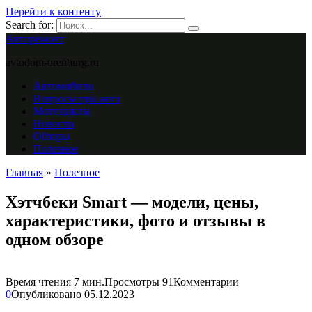
Перейти к контенту
Search for:
Авторемонт
avtodom-orenburg.ru
Автомобили
Вопросы про авто
Мотоциклы
Новости
Обзоры
Полезное
Главная
»
Полезное
Хэтчбеки Smart — модели, цены,
характеристики, фото и отзывы в
одном обзоре
Время чтения
7 мин.
Просмотры
91
Комментарии
0
Опубликовано
05.12.2023