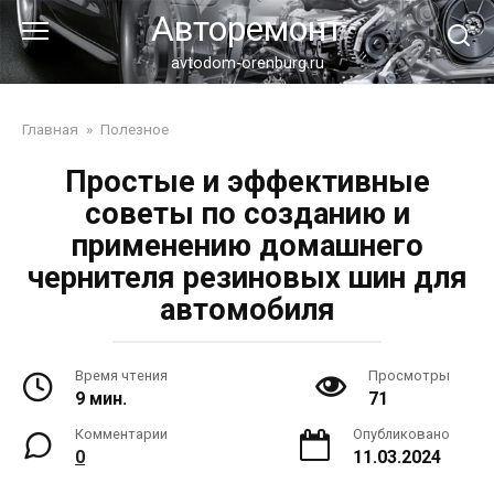
Перейти
Авторемонт
к
контенту
avtodom-orenburg.ru
Главная
»
Полезное
Простые и эффективные
советы по созданию и
применению домашнего
чернителя резиновых шин для
автомобиля
Время чтения
Просмотры
9 мин.
71
Комментарии
Опубликовано
0
11.03.2024