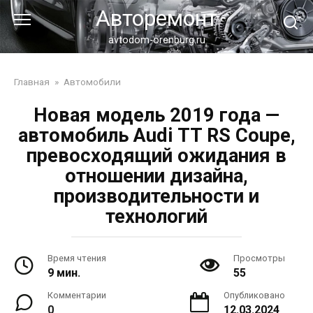
Перейти
Авторемонт
к
контенту
avtodom-orenburg.ru
Главная
»
Автомобили
Новая модель 2019 года —
автомобиль Audi TT RS Coupe,
превосходящий ожидания в
отношении дизайна,
производительности и
технологий
Время чтения
Просмотры
9 мин.
55
Комментарии
Опубликовано
0
12.03.2024