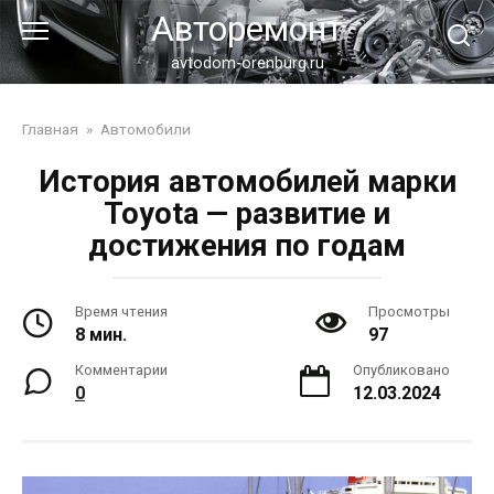
Перейти
Авторемонт
к
контенту
avtodom-orenburg.ru
Главная
»
Автомобили
История автомобилей марки
Toyota — развитие и
достижения по годам
Время чтения
Просмотры
8 мин.
97
Комментарии
Опубликовано
0
12.03.2024