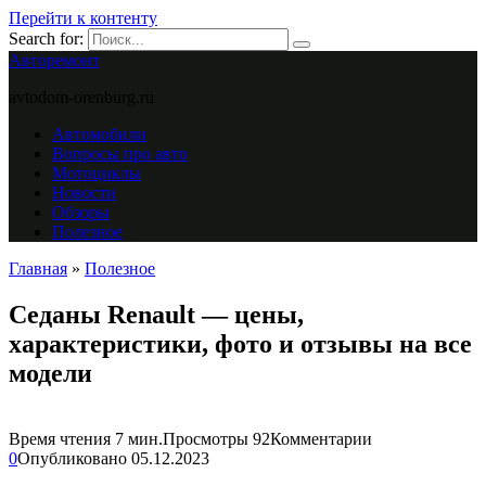
Перейти к контенту
Search for:
Авторемонт
avtodom-orenburg.ru
Автомобили
Вопросы про авто
Мотоциклы
Новости
Обзоры
Полезное
Главная
»
Полезное
Седаны Renault — цены,
характеристики, фото и отзывы на все
модели
Время чтения
7 мин.
Просмотры
92
Комментарии
0
Опубликовано
05.12.2023