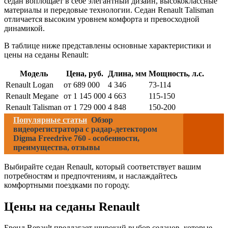
седан воплощает в себе элегантный дизайн, высококлассные
материалы и передовые технологии. Седан Renault Talisman
отличается высоким уровнем комфорта и превосходной
динамикой.
В таблице ниже представлены основные характеристики и
цены на седаны Renault:
Модель
Цена, руб.
Длина, мм
Мощность, л.с.
Renault Logan
от 689 000
4 346
73-114
Renault Megane
от 1 145 000
4 663
115-150
Renault Talisman
от 1 729 000
4 848
150-200
Популярные статьи
Обзор
видеорегистратора с радар-детектором
Digma Freedrive 760 - особенности,
преимущества, отзывы
Выбирайте седан Renault, который соответствует вашим
потребностям и предпочтениям, и наслаждайтесь
комфортными поездками по городу.
Цены на седаны Renault
Бренд Renault предлагает широкий выбор седанов, которые