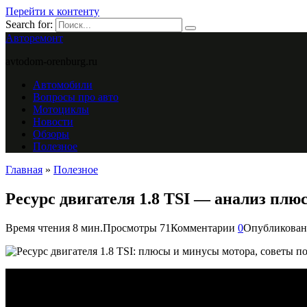
Перейти к контенту
Search for:
Авторемонт
avtodom-orenburg.ru
Автомобили
Вопросы про авто
Мотоциклы
Новости
Обзоры
Полезное
Главная
»
Полезное
Ресурс двигателя 1.8 TSI — анализ плю
Время чтения
8 мин.
Просмотры
71
Комментарии
0
Опубликован