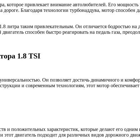
итра, которое привлекает внимание автолюбителей. Его мощност
а дороге. Благодаря технологии турбонаддува, мотор способен 
ь 1.8 литра таким привлекательным. Он отличается бодростью на
двигатель способен быстро реагировать на педаль газа, преодол
ора 1.8 TSI
 универсальностью. Он позволяет достичь динамичного и комфо
нструкции и современным технологиям, этот мотор обеспечивает
тв и положительных характеристик, которые делают его одним 
и этот двигатель подходит для различных видов дорожного дви