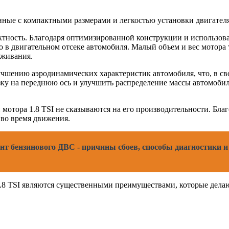
нные с компактными размерами и легкостью установки двигателя 
актность. Благодаря оптимизированной конструкции и использов
о в двигательном отсеке автомобиля. Малый объем и вес мотора 
уживания.
учшению аэродинамических характеристик автомобиля, что, в св
ку на переднюю ось и улучшить распределение массы автомобиля
 мотора 1.8 TSI не сказываются на его производительности. Бла
во время движения.
нт бензинового ДВС - причины сбоев, способы диагностики и
 1.8 TSI являются существенными преимуществами, которые дел