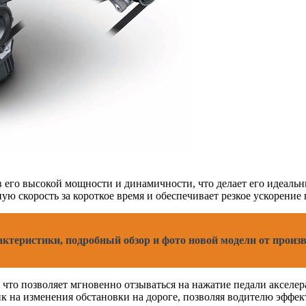
в его высокой мощности и динамичности, что делает его идеаль
ю скорость за короткое время и обеспечивает резкое ускорение п
рактеристики, подробный обзор и фото новой модели от произ
что позволяет мгновенно отзываться на нажатие педали акселер
к на изменения обстановки на дороге, позволяя водителю эффек