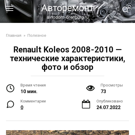
Перейти
Авторемонт
к
контенту
avtodom-orenburg.ru
Главная
»
Полезное
Renault Koleos 2008-2010 —
технические характеристики,
фото и обзор
Время чтения
Просмотры
10 мин.
73
Комментарии
Опубликовано
0
24.07.2022