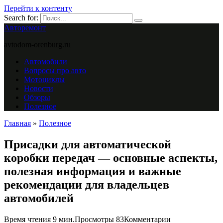
Перейти к контенту
Search for:
Авторемонт
avtodom-orenburg.ru
Автомобили
Вопросы про авто
Мотоциклы
Новости
Обзоры
Полезное
Главная
»
Полезное
Присадки для автоматической
коробки передач — основные аспекты,
полезная информация и важные
рекомендации для владельцев
автомобилей
Время чтения
9 мин.
Просмотры
83
Комментарии