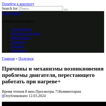
Перейти к контенту
Search for:
Авторемонт
avtodom-orenburg.ru
Автомобили
Вопросы про авто
Мотоциклы
Новости
Обзоры
Полезное
Главная
»
Полезное
Причины и механизмы возникновения
проблемы двигателя, перестающего
работать при нагреве+
Время чтения
8 мин.
Просмотры
71
Комментарии
0
Опубликовано
12.03.2024