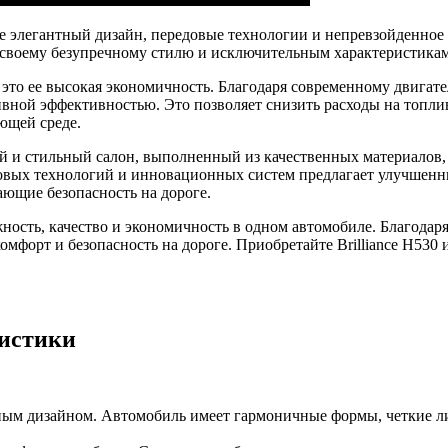
ебе элегантный дизайн, передовые технологии и непревзойденное
 своему безупречному стилю и исключительным характеристикам
 это ее высокая экономичность. Благодаря современному двиг
вной эффективностью. Это позволяет снизить расходы на топли
ающей среде.
й и стильный салон, выполненный из качественных материалов,
довых технологий и инновационных систем предлагает улучшен
ющие безопасность на дороге.
жность, качество и экономичность в одном автомобиле. Благодар
омфорт и безопасность на дороге. Приобретайте Brilliance H530
ристики
нным дизайном. Автомобиль имеет гармоничные формы, четкие 