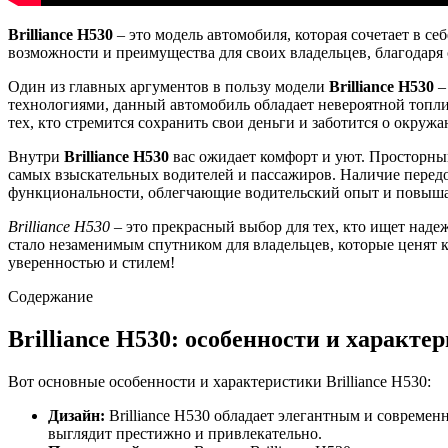
Brilliance H530
– это модель автомобиля, которая сочетает в с
возможности и преимущества для своих владельцев, благодаря
Один из главных аргументов в пользу модели
Brilliance H530
–
технологиями, данный автомобиль обладает невероятной топли
тех, кто стремится сохранить свои деньги и заботится о окруж
Внутри
Brilliance H530
вас ожидает комфорт и уют. Просторны
самых взыскательных водителей и пассажиров. Наличие пере
функциональности, облегчающие водительский опыт и повыша
Brilliance H530
– это прекрасный выбор для тех, кто ищет наде
стало незаменимым спутником для владельцев, которые ценят к
уверенностью и стилем!
Содержание
Brilliance H530: особенности и характе
Вот основные особенности и характеристики Brilliance H530:
Дизайн:
Brilliance H530 обладает элегантным и совреме
выглядит престижно и привлекательно.