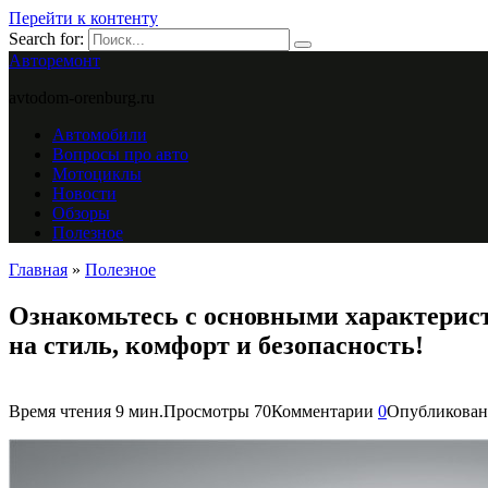
Перейти к контенту
Search for:
Авторемонт
avtodom-orenburg.ru
Автомобили
Вопросы про авто
Мотоциклы
Новости
Обзоры
Полезное
Главная
»
Полезное
Ознакомьтесь с основными характерист
на стиль, комфорт и безопасность!
Время чтения
9 мин.
Просмотры
70
Комментарии
0
Опубликован