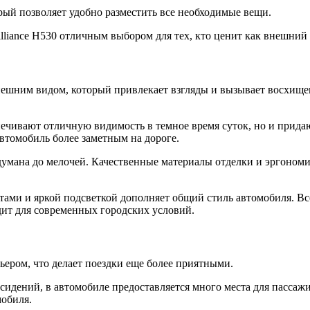
ый позволяет удобно разместить все необходимые вещи.
lliance H530 отличным выбором для тех, кто ценит как внешний 
 внешним видом, который привлекает взгляды и вызывает восхищ
печивают отличную видимость в темное время суток, но и прид
томобиль более заметным на дороге.
продумана до мелочей. Качественные материалы отделки и эргон
и и яркой подсветкой дополняет общий стиль автомобиля. Все э
дит для современных городских условий.
ьером, что делает поездки еще более приятными.
сидений, в автомобиле предоставляется много места для пасса
мобиля.