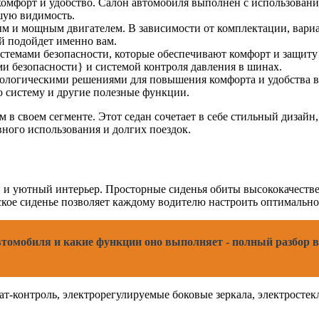
 комфорт и удобство. Салон автомобиля выполнен с использова
шую видимость.
ным и мощным двигателем. В зависимости от комплектации, вар
й подойдет именно вам.
емами безопасности, которые обеспечивают комфорт и защиту во
 безопасности} и системой контроля давления в шинах.
нологическими решениями для повышения комфорта и удобства в
 систему и другие полезные функции.
ем в своем сегменте. Этот седан сочетает в себе стильный диза
ного использования и долгих поездок.
й и уютный интерьер. Просторные сиденья обиты высококачестве
ское сиденье позволяет каждому водителю настроить оптимально
втомобиля и какие функции оно выполняет - полный разбор в
ат-контроль, электрорегулируемые боковые зеркала, электросте