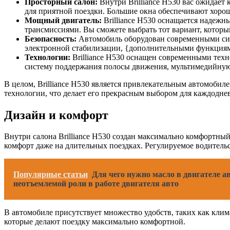
Просторный салон:
Внутри Brilliance H530 вас ожидает
для приятной поездки. Большие окна обеспечивают хоро
Мощный двигатель:
Brilliance H530 оснащается надеж
трансмиссиями. Вы сможете выбрать тот вариант, которы
Безопасность:
Автомобиль оборудован современными сист
электронной стабилизации, {дополнительными функциями
Технологии:
Brilliance H530 оснащен современными тех
систему поддержания полосы движения, мультимедийную
В целом, Brilliance H530 является привлекательным автомобил
технологии, что делает его прекрасным выбором для каждоднев
Дизайн и комфорт
Внутри салона Brilliance H530 создан максимально комфортны
комфорт даже на длительных поездках. Регулируемое водитель
Популярные статьи
Для чего нужно масло в двигателе а
неотъемлемой роли в работе двигателя авто
В автомобиле присутствует множество удобств, таких как клим
которые делают поездку максимально комфортной.