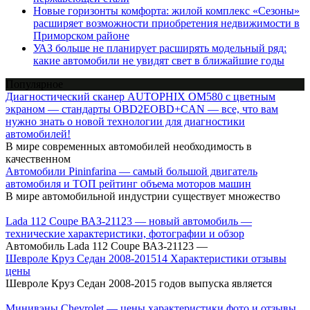
Новые горизонты комфорта: жилой комплекс «Сезоны»
расширяет возможности приобретения недвижимости в
Приморском районе
УАЗ больше не планирует расширять модельный ряд:
какие автомобили не увидят свет в ближайшие годы
Популярное
Диагностический сканер AUTOPHIX OM580 с цветным
экраном — стандарты OBD2EOBD+CAN — все, что вам
нужно знать о новой технологии для диагностики
автомобилей!
В мире современных автомобилей необходимость в
качественном
Автомобили Pininfarina — самый большой двигатель
автомобиля и ТОП рейтинг объема моторов машин
В мире автомобильной индустрии существует множество
Lada 112 Coupe ВАЗ-21123 — новый автомобиль —
технические характеристики, фотографии и обзор
Автомобиль Lada 112 Coupe ВАЗ-21123 —
Шевроле Круз Cедан 2008-201514 Характеристики отзывы
цены
Шевроле Круз Седан 2008-2015 годов выпуска является
Минивэны Chevrolet — цены характеристики фото и отзывы