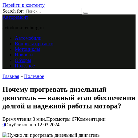
Перейти к контенту
Search for:
Авторемонт
avtodom-orenburg.ru
Автомобили
Вопросы про авто
Мотоциклы
Новости
Обзоры
Полезное
Главная
»
Полезное
Почему прогревать дизельный
двигатель — важный этап обеспечения
долгой и надежной работы мотора?
Время чтения
3 мин.
Просмотры
67
Комментарии
0
Опубликовано
12.03.2024