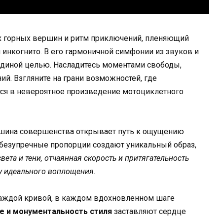
их горных вершин и ритм приключений, пленяющий
 инкогнито. В его гармоничной симфонии из звуков и
я единой целью. Насладитесь моментами свободы,
й. Взгляните на грани возможностей, где
ся в невероятное произведение мотоциклетного
шина совершенства открывает путь к ощущению
 безупречные пропорции создают уникальный образ,
света и тени, отчаянная скорость и притягательность
лу идеального воплощения.
каждой кривой, в каждом вдохновленном шаге
ле и монументальность стиля
заставляют сердце