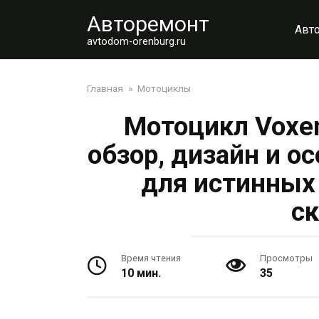
Перейти
Авторемонт
к
Авт
контенту
avtodom-orenburg.ru
Главная
»
Мотоциклы
Мотоцикл Voxen
обзор, дизайн и о
для истинных
ск
Время чтения
Просмотры
10 мин.
35