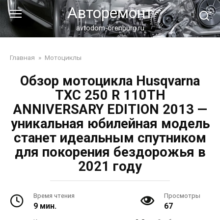
Перейти
Авторемонт
к
контенту
avtodom-orenburg.ru
Главная
»
Мотоциклы
Обзор мотоцикла Husqvarna
TXC 250 R 110TH
ANNIVERSARY EDITION 2013 —
уникальная юбилейная модель
станет идеальным спутником
для покорения бездорожья в
2021 году
Время чтения
Просмотры
9 мин.
67