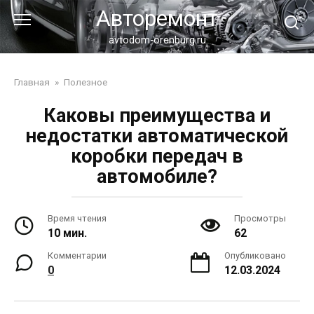
Перейти
Авторемонт
к
контенту
avtodom-orenburg.ru
Главная
»
Полезное
Каковы преимущества и
недостатки автоматической
коробки передач в
автомобиле?
Время чтения
Просмотры
10 мин.
62
Комментарии
Опубликовано
0
12.03.2024