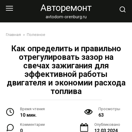
Перейти
Авторемонт
к
контенту
avtodom-orenburg.ru
Главная
»
Полезное
Как определить и правильно
отрегулировать зазор на
свечах зажигания для
эффективной работы
двигателя и экономии расхода
топлива
Время чтения
Просмотры
10 мин.
63
Комментарии
Опубликовано
0
12.03.2024