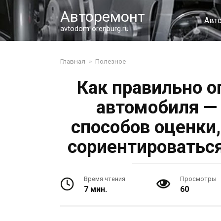
Перейти
Авторемонт
к
Авт
контенту
avtodom-orenburg.ru
Главная
»
Полезное
Как правильно 
автомобиля —
способов оценки
сориентироватьс
Время чтения
Просмотры
7 мин.
60