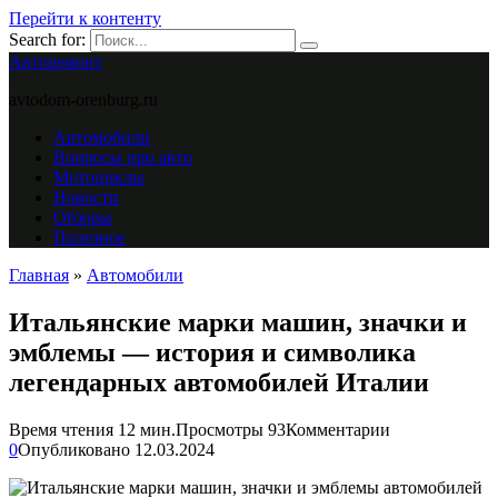
Перейти к контенту
Search for:
Авторемонт
avtodom-orenburg.ru
Автомобили
Вопросы про авто
Мотоциклы
Новости
Обзоры
Полезное
Главная
»
Автомобили
Итальянские марки машин, значки и
эмблемы — история и символика
легендарных автомобилей Италии
Время чтения
12 мин.
Просмотры
93
Комментарии
0
Опубликовано
12.03.2024