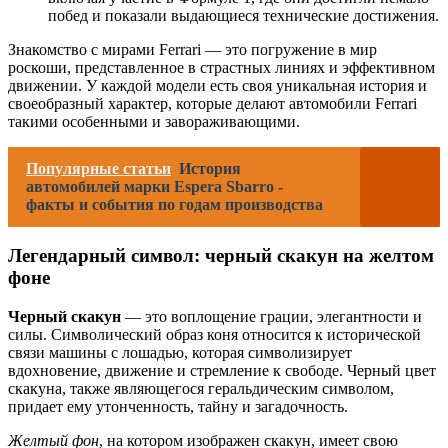
побед и показали выдающиеся технические достижения.
Знакомство с мирами Ferrari — это погружение в мир
роскоши, представленное в страстных линиях и эффективном
движении. У каждой модели есть своя уникальная история и
своеобразный характер, которые делают автомобили Ferrari
такими особенными и завораживающими.
Популярные статьи
История
автомобилей марки Espera Sbarro -
факты и события по годам производства
Легендарный символ: черный скакун на желтом
фоне
Черный скакун
— это воплощение грации, элегантности и
силы. Символический образ коня относится к исторической
связи машины с лошадью, которая символизирует
вдохновение, движение и стремление к свободе. Черный цвет
скакуна, также являющегося геральдическим символом,
придает ему утонченность, тайну и загадочность.
Желтый фон
, на котором изображен скакун, имеет свою