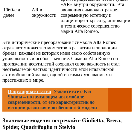
«AR» внутри окружности. Эта
1960-е и
AR в
эволюция символа отражает
далее
окружности
современную эстетику и
олицетворяет красоту, инновации
и техническое совершенство
марки Alfa Romeo.
Эти исторические преобразования символа Alfa Romeo
отражают множество моментов в развитии и эволюции
бренда, каждый из которых имел свою собственную
уникальность и особое значение. Символ Alfa Romeo на
протяжении десятилетий сохранял свою важность и стал
неотъемлемой частью идентичности этой итальянской
автомобильной марки, одной из самых узнаваемых и
престижных в мире.
Популярные статьи
Узнайте все о Kia
Shuma – потрясающем автомобиле
современности, от его характеристик до
истории развития и особенностей модели
Значимые модели: встречайте Giulietta, Brera,
Spider, Quadrifoglio и Stelvio