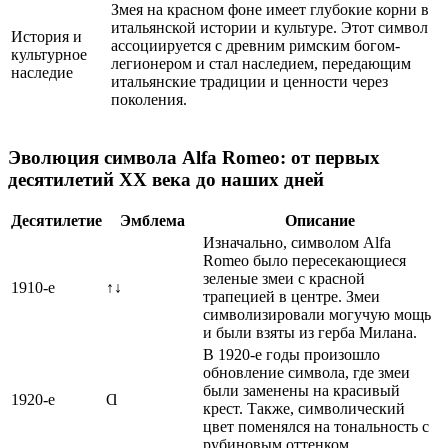
Змея на красном фоне имеет глубокие корни в
итальянской истории и культуре. Этот символ
История и
ассоциируется с древним римским богом-
культурное
легионером и стал наследием, передающим
наследие
итальянские традиции и ценности через
поколения.
Эволюция символа Alfa Romeo: от первых
десятилетий XX века до наших дней
Десятилетие
Эмблема
Описание
Изначально, символом Alfa
Romeo было пересекающиеся
зеленые змеи с красной
1910-е
↑↓
трапецией в центре. Змеи
символизировали могучую мощь
и были взяты из герба Милана.
В 1920-е годы произошло
обновление символа, где змеи
были заменены на красивый
1920-е
Ɑ
крест. Также, символический
цвет поменялся на тональность с
рубиновым оттенком.