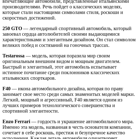
впечатляющие автомобили, представленные итальянскими
производителями. Речь пойдет о классических моделях,
которые стали настоящими символами стиля, роскоши и
скоростных достижений.
250 GTO
— легендарный спортивный автомобиль, который
завоевал сердца автолюбителей своими выдающимися
характеристиками и элегантным дизайном. Он стал символом
великих побед и состязаний на гоночных трассах.
Testarossa
— модель, которая поразила мир своим
оригинальным внешним видом и мощным двигателем.
Быстрый и элегантный, этот автомобиль испытывает
истинное почитание среди поклонников классических
итальянских спорткаров.
F40
— икона автомобильного дизайна, которая по праву
занимает свое место среди самых знаменитых моделей марки.
Легкий, мощный и агрессивный, F40 является одним из
лучших примеров технологического совершенства и
спортивной элегантности.
Enzo Ferrari
— гордость и украшение автомобильного мира.
Именно эта модель, названная в честь основателя компании,
сочетает в себе роскошь, престиж и безупречное качество
исполнения. Каждая деталь автомобиля олицетворяет