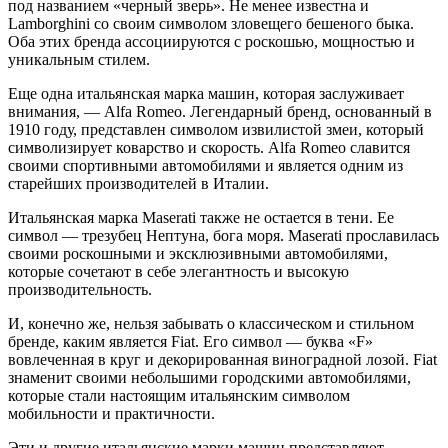
под названием «черный зверь». Не менее известна и
Lamborghini со своим символом зловещего бешеного быка.
Оба этих бренда ассоциируются с роскошью, мощностью и
уникальным стилем.
Еще одна итальянская марка машин, которая заслуживает
внимания, — Alfa Romeo. Легендарный бренд, основанный в
1910 году, представлен символом извилистой змеи, который
символизирует коварство и скорость. Alfa Romeo славится
своими спортивными автомобилями и является одним из
старейших производителей в Италии.
Итальянская марка Maserati также не остается в тени. Ее
символ — трезубец Нептуна, бога моря. Maserati прославилась
своими роскошными и эксклюзивными автомобилями,
которые сочетают в себе элегантность и высокую
производительность.
И, конечно же, нельзя забывать о классическом и стильном
бренде, каким является Fiat. Его символ — буква «F»
вовлеченная в круг и декорированная виноградной лозой. Fiat
знаменит своими небольшими городскими автомобилями,
которые стали настоящим итальянским символом
мобильности и практичности.
Эти и другие итальянские марки машин представляют