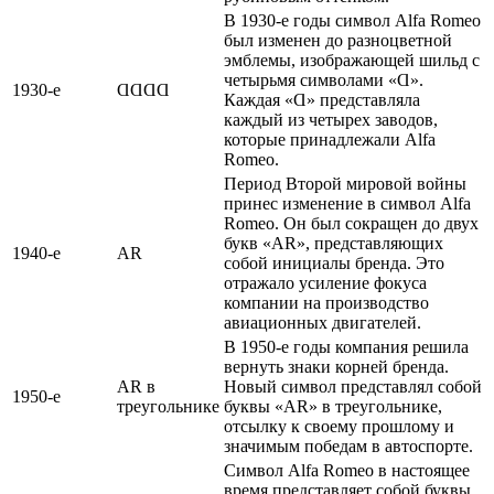
В 1930-е годы символ Alfa Romeo
был изменен до разноцветной
эмблемы, изображающей шильд с
четырьмя символами «Ɑ».
1930-е
ⱭⱭⱭⱭ
Каждая «Ɑ» представляла
каждый из четырех заводов,
которые принадлежали Alfa
Romeo.
Период Второй мировой войны
принес изменение в символ Alfa
Romeo. Он был сокращен до двух
букв «AR», представляющих
1940-е
AR
собой инициалы бренда. Это
отражало усиление фокуса
компании на производство
авиационных двигателей.
В 1950-е годы компания решила
вернуть знаки корней бренда.
AR в
Новый символ представлял собой
1950-е
треугольнике
буквы «AR» в треугольнике,
отсылку к своему прошлому и
значимым победам в автоспорте.
Символ Alfa Romeo в настоящее
время представляет собой буквы