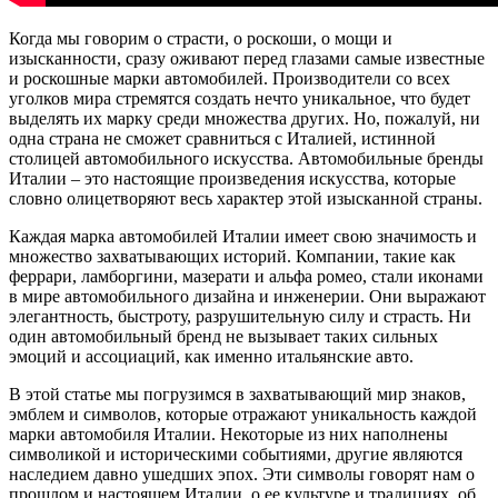
Когда мы говорим о страсти, о роскоши, о мощи и
изысканности, сразу оживают перед глазами самые известные
и роскошные марки автомобилей. Производители со всех
уголков мира стремятся создать нечто уникальное, что будет
выделять их марку среди множества других. Но, пожалуй, ни
одна страна не сможет сравниться с Италией, истинной
столицей автомобильного искусства. Автомобильные бренды
Италии – это настоящие произведения искусства, которые
словно олицетворяют весь характер этой изысканной страны.
Каждая марка автомобилей Италии имеет свою значимость и
множество захватывающих историй. Компании, такие как
феррари, ламборгини, мазерати и альфа ромео, стали иконами
в мире автомобильного дизайна и инженерии. Они выражают
элегантность, быстроту, разрушительную силу и страсть. Ни
один автомобильный бренд не вызывает таких сильных
эмоций и ассоциаций, как именно итальянские авто.
В этой статье мы погрузимся в захватывающий мир знаков,
эмблем и символов, которые отражают уникальность каждой
марки автомобиля Италии. Некоторые из них наполнены
символикой и историческими событиями, другие являются
наследием давно ушедших эпох. Эти символы говорят нам о
прошлом и настоящем Италии, о ее культуре и традициях, об