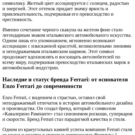
символику. Желтый цвет ассоциируется с солнцем, радостью
и энергией. Этот оттенок придает значку яркость и
привлекательность, подчеркивая его превосходство и
престижность.
Именно сочетание черного скакуна на желтом фоне стало
легендарным знаком итальянского автомобильного искусства.
Одним лишь его упоминанием, мгновенно возникают
ассоциации с изысканной красотой, великолепными линиями
и неподражаемым итальянским шармом. Этот символ
продолжает вдохновлять и восхищать автолюбителей по
всему миру, подчеркивая превосходство итальянских марок в
автомобильной индустрии.
Наследие и статус бренда Ferrari: от основателя
Enzo Ferrari до современности
Enzo Ferrari, с видением и страстью, оставил свой
неподражаемый отпечаток в истории автомобильного дизайна
и производства. Он создал бренд, который с символом
«Кавалерино Рампанте» стал синонимом роскоши, суперкаров
и скорости. Бренд Ferrari стал парадигмой качества и стиля.
Одним из краеугольных камней успеха компании Ferrari стали
ее гонки и участие в мировых чемпионатах Формулы 1.