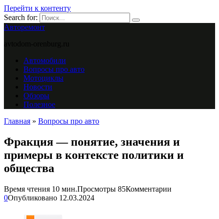
Перейти к контенту
Search for:
Авторемонт
avtodom-orenburg.ru
Автомобили
Вопросы про авто
Мотоциклы
Новости
Обзоры
Полезное
Главная
»
Вопросы про авто
Фракция — понятие, значения и
примеры в контексте политики и
общества
Время чтения
10 мин.
Просмотры
85
Комментарии
0
Опубликовано
12.03.2024