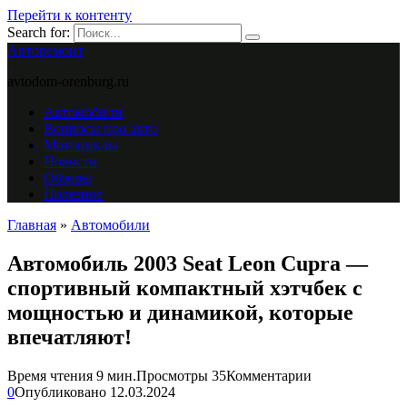
Перейти к контенту
Search for:
Авторемонт
avtodom-orenburg.ru
Автомобили
Вопросы про авто
Мотоциклы
Новости
Обзоры
Полезное
Главная
»
Автомобили
Автомобиль 2003 Seat Leon Cupra —
спортивный компактный хэтчбек с
мощностью и динамикой, которые
впечатляют!
Время чтения
9 мин.
Просмотры
35
Комментарии
0
Опубликовано
12.03.2024